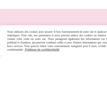
MES CATÉGORIES
Nous utilisons des cookies pour assurer le bon fonctionnement de notre site et analyser n
statistiques. Pour cela, nos partenaires et nous peuvent utiliser des cookies ou d'autre
comme votre visite sur notre site. Nous partageons également des informations sur l'u
publicité et d'analyse, qui peuvent combiner celles-ci avec d'autres informations que vous 
Boutique
Questions - Répon
leurs services. Vous pouvez retirer votre consentement, enregistré pour 6 mois, à l'aid
confidentialité :
Politique de confidentialité
Coffrets Voitures
Galerie
Motifs Broderie
Chronique
MENTIONS LÉGALES
SE RÉTRAC