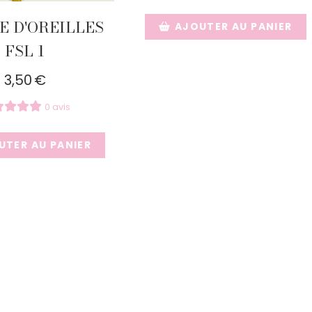
E D'OREILLES
AJOUTER AU PANIER
FSL 1
3,50
€
0 avis
UTER AU PANIER