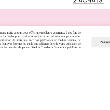
2 ACHATS
otre trafic et pour vous offrir une meilleure expérience à des fins de
s technologies pour stocker et accéder à des informations personnelles
tilisation de notre site avec nos partenaires de médias sociaux, de
Perso
leur avez fournies ou qu'ils ont collectées lors de votre utilisation de
ses
e du lien en pied de page « Gestion Cookies ». Voir notre politique de
TER
POLITIQUE DE CONFIDENTIALITÉ
GESTION COOKIES
MON C