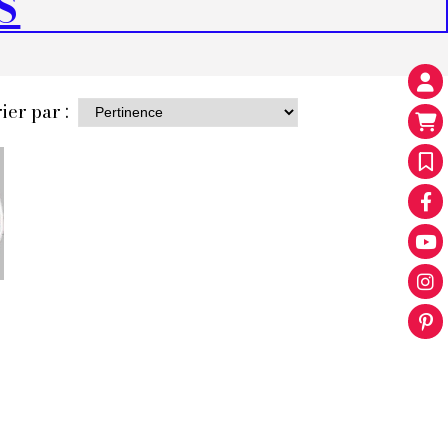
S
ier par :