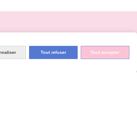
INFORMATIONS
nnaliser
Tout refuser
Tout accepter
Tèl : 06 62 72 33 05

Mail :
[email protected]

CONTACT
OMPTE
CRÉER UN SITE INTERNET