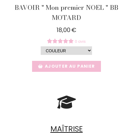
BAVOIR " Mon premier NOEL " BB
MOTARD
18,00
€
0 avis
AJOUTER AU PANIER

MAÎTRISE