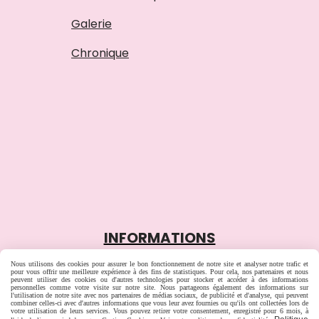
Galerie
Chronique
INFORMATIONS
Nous utilisons des cookies pour assurer le bon fonctionnement de notre site et analyser notre trafic et
pour vous offrir une meilleure expérience à des fins de statistiques. Pour cela, nos partenaires et nous
Tèl : 06 62 72 33 05

peuvent utiliser des cookies ou d'autres technologies pour stocker et accéder à des informations
personnelles comme votre visite sur notre site. Nous partageons également des informations sur
l'utilisation de notre site avec nos partenaires de médias sociaux, de publicité et d'analyse, qui peuvent
combiner celles-ci avec d'autres informations que vous leur avez fournies ou qu'ils ont collectées lors de
Mail :
[email protected]

votre utilisation de leurs services. Vous pouvez retirer votre consentement, enregistré pour 6 mois, à