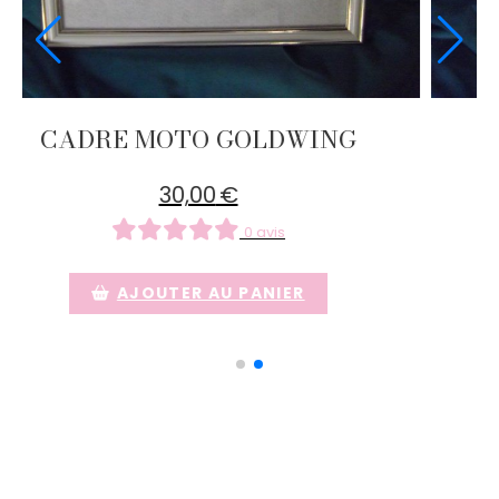
 ZEUS
CADRE MOTO GOLD
30,00
€
 avis
0 avis
ANIER
AJOUTER AU PANIE