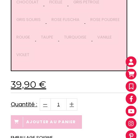
CHOCOLAT
FICELLE
GRIS PETROLE
GRIS SOURIS
ROSE FUSCHIA
ROSE POUDREE
ROUGE
TAUPE
TURQUOISE
VANILLE
VIOLET
39,90
€
Quantité :
AJOUTER AU PANIER
EMBALLAGE SOIGNE