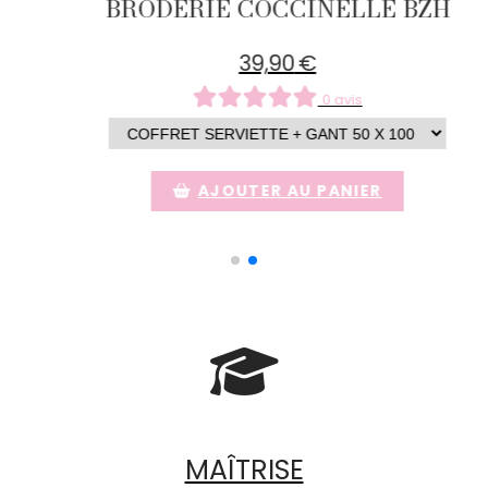
BRODERIE COCCINELLE B
39,90
€
0 avis
AJOUTER AU PANIER

MAÎTRISE