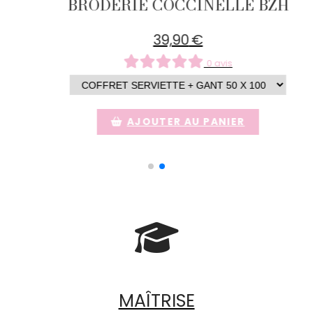
BRODERIE COCCINELLE 
39,90
€
0 avis
ER
AJOUTER AU PANIER

MAÎTRISE