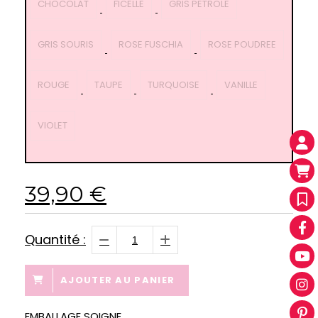
CHOCOLAT
FICELLE
GRIS PETROLE
GRIS SOURIS
ROSE FUSCHIA
ROSE POUDREE
ROUGE
TAUPE
TURQUOISE
VANILLE
VIOLET
39,90
€
Quantité :
AJOUTER AU PANIER
EMBALLAGE SOIGNE