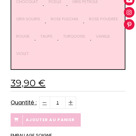
CHOCOLAT
FICELLE
GRIS PETROLE
GRIS SOURIS
ROSE FUSCHIA
ROSE POUDREE
ROUGE
TAUPE
TURQUOISE
VANILLE
VIOLET
39,90
€
Quantité :
AJOUTER AU PANIER
EMBALLAGE SOIGNE