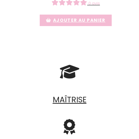
0 avis
AJOUTER AU PANIER

MAÎTRISE
