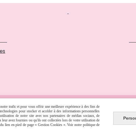
ses
TER
POLITIQUE DE CONFIDENTIALITÉ
GESTION COOKIES
MON C
otre trafic et pour vous offrir une meilleure expérience à des fins de
s technologies pour stocker et accéder à des informations personnelles
tilisation de notre site avec nos partenaires de médias sociaux, de
Perso
leur avez fournies ou qu'ils ont collectées lors de votre utilisation de
e du lien en pied de page « Gestion Cookies ». Voir notre politique de