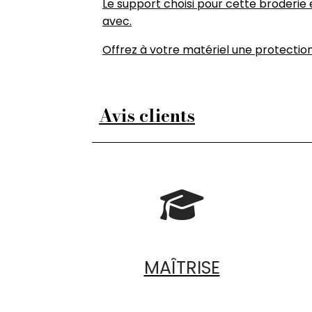
Le support choisi pour cette broderie
avec.
Offrez à votre matériel une protection 
Avis clients

MAÎTRISE