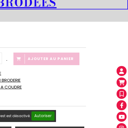
 BRODEES
AJOUTER AU PANIER
E
 BRODERIE
T A COUDRE
Autoriser
rest est désactivé.