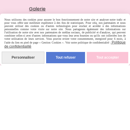
Galerie
Chronique
Nous utilisons des cookies pour assurer le bon fonctionnement de notre site et analyser notre trafic et
pour vous offrir une meilleure expérience à des fins de statistiques. Pour cela, nos partenaires et nous
peuvent utiliser des cookies ou d'autres technologies pour stocker et accéder à des informations
personnelles comme votre visite sur notre site. Nous partageons également des informations sur
l'utilisation de notre site avec nos partenaires de médias sociaux, de publicité et d'analyse, qui peuvent
combiner celles-ci avec d'autres informations que vous leur avez fournies ou qu'ils ont collectées lors de
votre utilisation de leurs services. Vous pouvez retirer votre consentement, enregistré pour 6 mois, à
Politique
l'aide du lien en pied de page « Gestion Cookies ». Voir notre politique de confidentialité :
de confidentialité
Personnaliser
Tout refuser
Tout accepter
INFORMATIONS
Tèl : 06 62 72 33 05

Mail :
[email protected]
