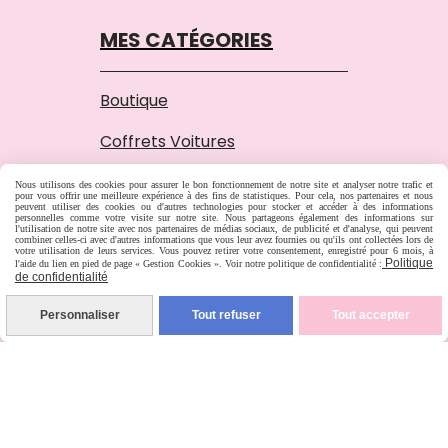
MES CATÉGORIES
Boutique
Coffrets Voitures
Motifs Broderie
Nous utilisons des cookies pour assurer le bon fonctionnement de notre site et analyser notre trafic et
pour vous offrir une meilleure expérience à des fins de statistiques. Pour cela, nos partenaires et nous
peuvent utiliser des cookies ou d'autres technologies pour stocker et accéder à des informations
personnelles comme votre visite sur notre site. Nous partageons également des informations sur
l'utilisation de notre site avec nos partenaires de médias sociaux, de publicité et d'analyse, qui peuvent
Questions - Réponses
combiner celles-ci avec d'autres informations que vous leur avez fournies ou qu'ils ont collectées lors de
votre utilisation de leurs services. Vous pouvez retirer votre consentement, enregistré pour 6 mois, à
Politique
l'aide du lien en pied de page « Gestion Cookies ». Voir notre politique de confidentialité :
Galerie
de confidentialité
Personnaliser
Tout refuser
Tout accepter
Chronique