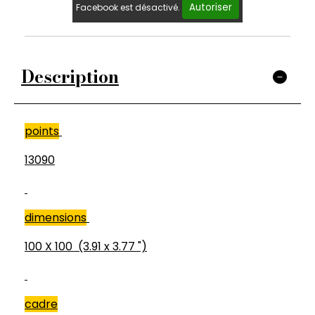
Autoriser
Facebook est désactivé.
Description
points
13090
dimensions
100 X 100 (3.91 x 3.77 ")
cadre