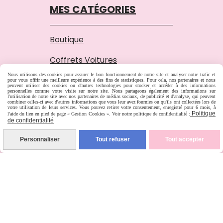
MES CATÉGORIES
Boutique
Coffrets Voitures
Nous utilisons des cookies pour assurer le bon fonctionnement de notre site et analyser notre trafic et
Motifs Broderie
pour vous offrir une meilleure expérience à des fins de statistiques. Pour cela, nos partenaires et nous
peuvent utiliser des cookies ou d'autres technologies pour stocker et accéder à des informations
personnelles comme votre visite sur notre site. Nous partageons également des informations sur
l'utilisation de notre site avec nos partenaires de médias sociaux, de publicité et d'analyse, qui peuvent
combiner celles-ci avec d'autres informations que vous leur avez fournies ou qu'ils ont collectées lors de
Questions - Réponses
votre utilisation de leurs services. Vous pouvez retirer votre consentement, enregistré pour 6 mois, à
Politique
l'aide du lien en pied de page « Gestion Cookies ». Voir notre politique de confidentialité :
de confidentialité
Galerie
Personnaliser
Tout refuser
Tout accepter
Chronique