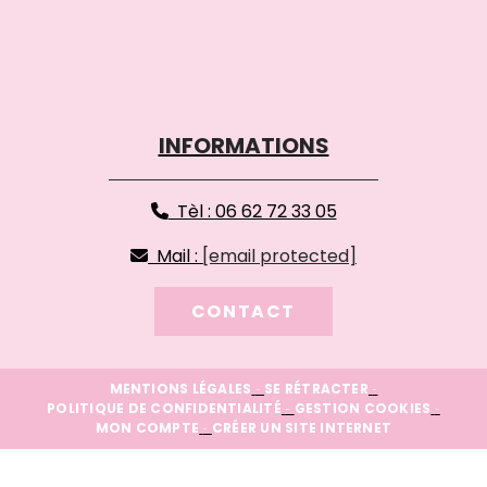
INFORMATIONS
Tèl : 06 62 72 33 05

Mail :
[email protected]

CONTACT
MENTIONS LÉGALES
SE RÉTRACTER
POLITIQUE DE CONFIDENTIALITÉ
GESTION COOKIES
MON COMPTE
CRÉER UN SITE INTERNET