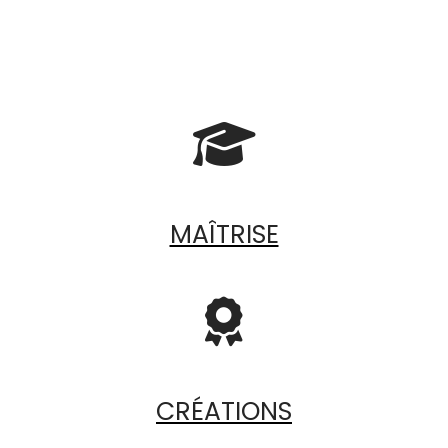

MAÎTRISE

CRÉATIONS