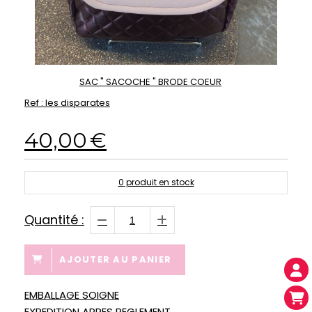
SAC " SACOCHE " BRODE COEUR
Ref :
les disparates
40,00
€
0
produit en stock
Quantité :
AJOUTER AU PANIER
EMBALLAGE SOIGNE
EXPEDITION APRES REGLEMENT