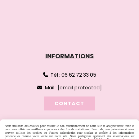
INFORMATIONS
Tèl : 06 62 72 33 05

Mail :
[email protected]

CONTACT
MENTIONS LÉGALES
SE RÉTRACTER
Nous utilisons des cookies pour assurer le bon fonctionnement de notre site et analyser notre trafic et
pour vous offrir une meilleure expérience à des fins de statistiques. Pour cela, nos partenaires et nous
POLITIQUE DE CONFIDENTIALITÉ
GESTION COOKIES
peuvent utiliser des cookies ou d'autres technologies pour stocker et accéder à des informations
MON COMPTE
CRÉER UN SITE INTERNET
personnelles comme votre visite sur notre site. Nous partageons également des informations sur