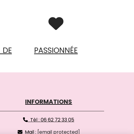

 DE
PASSIONNÉE
INFORMATIONS
Tèl : 06 62 72 33 05

Mail :
[email protected]
