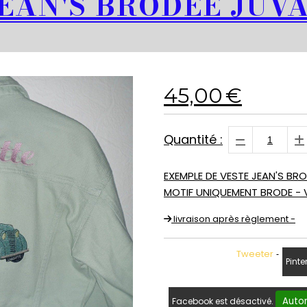
JEAN'S BRODEE JUV
45,00
€
Quantité :
EXEMPLE DE VESTE JEAN'S BR
MOTIF UNIQUEMENT BRODE - 
livraison après règlement -
Tweeter
Pinte
Autor
Facebook est désactivé.