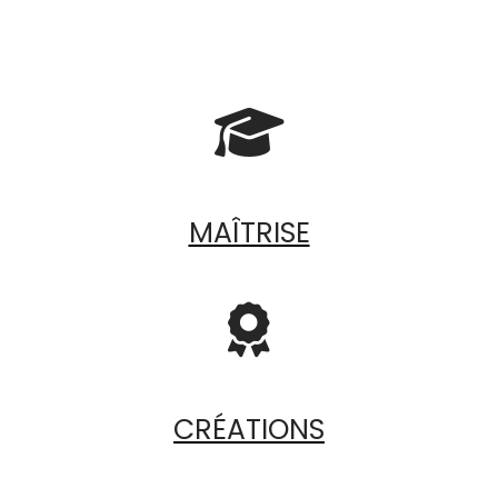

MAÎTRISE

CRÉATIONS