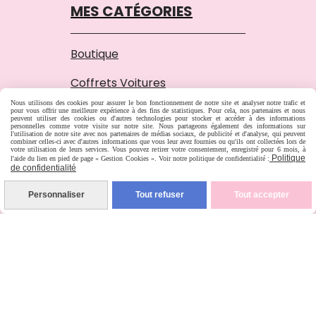
MES CATÉGORIES
Boutique
Coffrets Voitures
Nous utilisons des cookies pour assurer le bon fonctionnement de notre site et analyser notre trafic et
Motifs Broderie
pour vous offrir une meilleure expérience à des fins de statistiques. Pour cela, nos partenaires et nous
peuvent utiliser des cookies ou d'autres technologies pour stocker et accéder à des informations
personnelles comme votre visite sur notre site. Nous partageons également des informations sur
l'utilisation de notre site avec nos partenaires de médias sociaux, de publicité et d'analyse, qui peuvent
combiner celles-ci avec d'autres informations que vous leur avez fournies ou qu'ils ont collectées lors de
Questions - Réponses
votre utilisation de leurs services. Vous pouvez retirer votre consentement, enregistré pour 6 mois, à
Politique
l'aide du lien en pied de page « Gestion Cookies ». Voir notre politique de confidentialité :
de confidentialité
Galerie
Personnaliser
Tout refuser
Tout accepter
Chronique