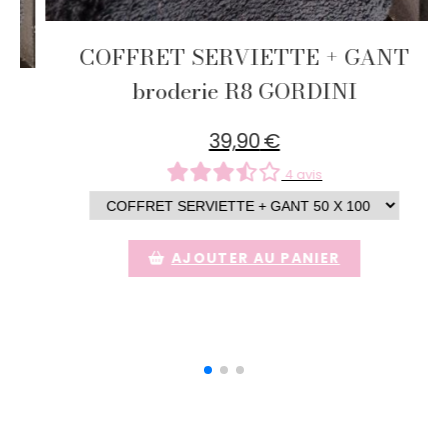
CTEUR +
COFFRET SERVIETTE + GA
broderie DAUPHINE
39,90
€
0 avis
AJOUTER AU PANIER